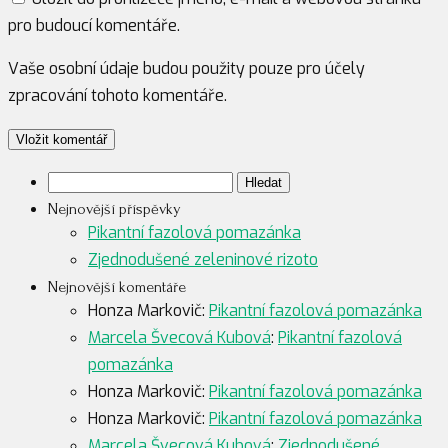
pro budoucí komentáře.
Vaše osobní údaje budou použity pouze pro účely
zpracování tohoto komentáře.
Vyhledávání
Nejnovější příspěvky
Pikantní fazolová pomazánka
Zjednodušené zeleninové rizoto
Nejnovější komentáře
Honza Markovič
:
Pikantní fazolová pomazánka
Marcela Švecová Kubová
:
Pikantní fazolová
pomazánka
Honza Markovič
:
Pikantní fazolová pomazánka
Honza Markovič
:
Pikantní fazolová pomazánka
Marcela Švecová Kubová
:
Zjednodušené