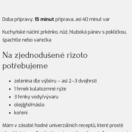
Doba přípravy:
15 minut
příprava, asi 40 minut var
Kuchyňské náčiní: prkénko, nůž, hluboká pánev s pokličkou,
špachtle nebo vařečka
Na zjednodušené rizoto
potřebujeme
zelenina dle výběru – asi 2–3 dvojhrsti
1 hrnek kulatozrnné rýže
3 hrnky vody/vývaru
olej/ghí/máslo
koření
Mám v zásobě hodně univerzálních receptů, které prostě