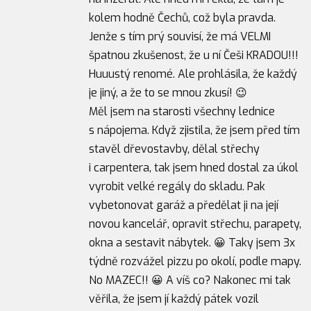
kolem hodně Čechů, což byla pravda.
Jenže s tím prý souvisí, že má VELMI
špatnou zkušenost, že u ní Češi KRADOU!!!
Huuustý renomé. Ale prohlásila, že každý
je jiný, a že to se mnou zkusí! 😉
Měl jsem na starosti všechny lednice
s nápojema. Když zjistila, že jsem před tím
stavěl dřevostavby, dělal střechy
i carpentera, tak jsem hned dostal za úkol
vyrobit velké regály do skladu. Pak
vybetonovat garáž a předělat ji na její
novou kancelář, opravit střechu, parapety,
okna a sestavit nábytek. 😀 Taky jsem 3x
týdně rozvážel pizzu po okolí, podle mapy.
No MAZEC!! 😀 A víš co? Nakonec mi tak
věřila, že jsem jí každý pátek vozil