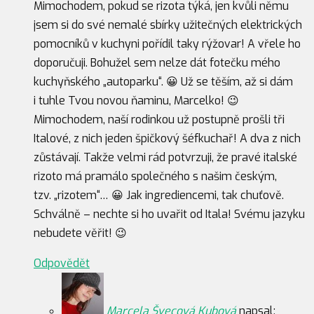
Mimochodem, pokud se rizota týká, jen kvůli němu
jsem si do své nemalé sbírky užitečných elektrických
pomocníků v kuchyni pořídil taky rýžovar! A vřele ho
doporučuji. Bohužel sem nelze dát fotečku mého
kuchyňského „autoparku“. 😀 Už se těším, až si dám
i tuhle Tvou novou ňaminu, Marcelko! 😉
Mimochodem, naší rodinkou už postupně prošli tři
Italové, z nich jeden špičkový šéfkuchař! A dva z nich
zůstávají. Takže velmi rád potvrzuji, že pravé italské
rizoto má pramálo společného s našim českým,
tzv. „rizotem“… 😀 Jak ingrediencemi, tak chuťově.
Schválně – nechte si ho uvařit od Itala! Svému jazyku
nebudete věřit! 😉
Odpovědět
Marcela Švecová Kubová
napsal: