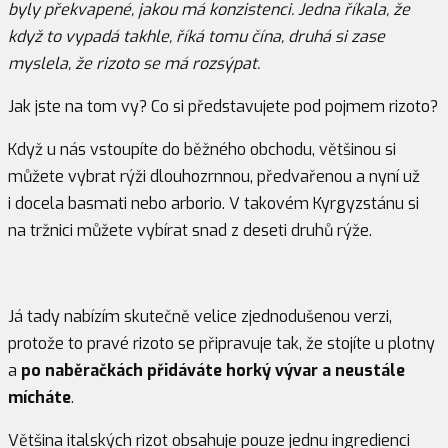
byly překvapené, jakou má konzistenci. Jedna říkala, že
když to vypadá takhle, říká tomu čína, druhá si zase
myslela, že rizoto se má rozsýpat.
Jak jste na tom vy? Co si představujete pod pojmem rizoto?
Když u nás vstoupíte do běžného obchodu, většinou si
můžete vybrat rýži dlouhozrnnou, předvařenou a nyní už
i docela basmati nebo arborio. V takovém Kyrgyzstánu si
na tržnici můžete vybírat snad z deseti druhů rýže.
Já tady nabízím skutečně velice zjednodušenou verzi,
protože to pravé rizoto se připravuje tak, že stojíte u plotny
a
po naběračkách přidáváte horký vývar a neustále
mícháte
.
Většina italských rizot obsahuje pouze jednu ingredienci