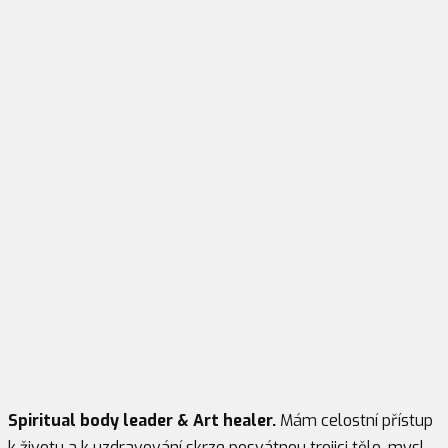
Spiritual body leader & Art healer.
Mám celostní přístup
k životu a k uzdravování skrze posvátnou trojici tělo-mysl-