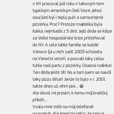
v NY pracoval půl roku v takovým tom
typickým americkým Deli Store, jehož
součástí byl i teplý pult a samozřejmě
pizzérka, Proč? Protože majitelka byla
Italka, nejmladší z 5 dětí. Jejíž děda se kdysi
za Velké hospodářské krize přistěhoval
do NY. A celá tahle familie se každé
Vánoce (já u nich zažil 2001) scházela
na Vánoční večeři, a pozvali taky celou
tuhle naši partu z pizzérky. Úžasná rodinka!
Ten děda ještě žil! No a tam jsem se naučil
taky pizzu dělat! Jenže to bylo v r. 2001,
takže dnes už, ehm jaxi… 😀
Ale dovol mi prosím, k tomu můj kratičký
příběh…
Vzala mne totiž na můj telefonát
na inzerát. Ale hned mi řekla, že tam je