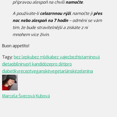
přípravou alespoň na chvíli
namočte
.
A používáte-li
celozrnnou rýži
, namočte ji
přes
noc nebo alespoň na 7 hodin
– odmění se vám
tím, že bude stravitelnější a získáte z ní
mnohem více živin.
Buon appetito!
Tagy:
bez lepku
bez mléka
bez vajec
bezhistaminová
dieta
obilniny
při kandidóze
pro děti
pro
diabetiky
recept
veganské
vegetariánské
zelenina
Marcela Švecová Kubová