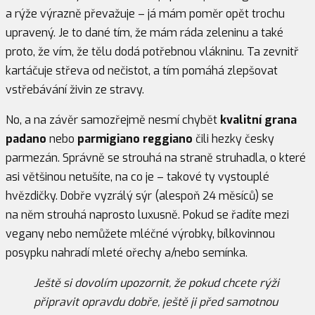
a rýže výrazně převažuje – já mám poměr opět trochu
upravený. Je to dané tím, že mám ráda zeleninu a také
proto, že vím, že tělu dodá potřebnou vlákninu. Ta zevnitř
kartáčuje střeva od nečistot, a tím pomáhá zlepšovat
vstřebávání živin ze stravy.
No, a na závěr samozřejmě nesmí chybět
kvalitní grana
padano
nebo
parmigiano reggiano
čili hezky česky
parmezán. Správně se strouhá na straně struhadla, o které
asi většinou netušíte, na co je – takové ty vystouplé
hvězdičky. Dobře vyzrálý sýr (alespoň 24 měsíců) se
na něm strouhá naprosto luxusně. Pokud se řadíte mezi
vegany nebo nemůžete mléčné výrobky, bílkovinnou
posypku nahradí mleté ořechy a/nebo semínka.
Ještě si dovolím upozornit, že pokud chcete rýži
připravit opravdu dobře, ještě ji před samotnou