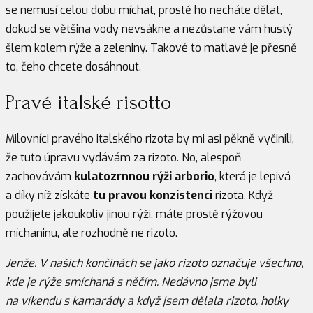
se nemusí celou dobu míchat, prostě ho necháte dělat,
dokud se většina vody nevsákne a nezůstane vám hustý
šlem kolem rýže a zeleniny. Takové to matlavé je přesně
to, čeho chcete dosáhnout.
Pravé italské risotto
Milovníci pravého italského rizota by mi asi pěkně vyčinili,
že tuto úpravu vydávám za rizoto. No, alespoň
zachovávám
kulatozrnnou rýži arborio
, která je lepivá
a díky níž získáte
tu pravou konzistenci
rizota. Když
použijete jakoukoliv jinou rýži, máte prostě rýžovou
míchaninu, ale rozhodně ne rizoto.
Jenže. V našich končinách se jako rizoto označuje všechno,
kde je rýže smíchaná s něčím. Nedávno jsme byli
na víkendu s kamarády a když jsem dělala rizoto, holky