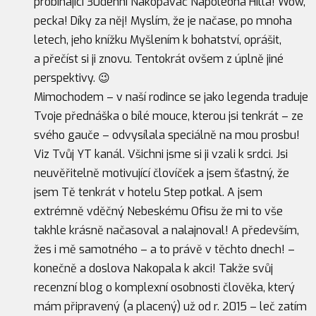
probíhající 30denní Nakopávač Napoleona Hilla! Wow,
pecka! Díky za něj! Myslím, že je načase, po mnoha
letech, jeho knížku Myšlením k bohatství, oprášit,
a přečíst si ji znovu. Tentokrát ovšem z úplně jiné
perspektivy. 😉
Mimochodem – v naší rodince se jako legenda traduje
Tvoje přednáška o bílé mouce, kterou jsi tenkrát – ze
svého gauče – odvysílala speciálně na mou prosbu!
Viz Tvůj YT kanál. Všichni jsme si ji vzali k srdci. Jsi
neuvěřitelně motivující človíček a jsem šťastný, že
jsem Tě tenkrát v hotelu Step potkal. A jsem
extrémně vděčný Nebeskému Ofisu že mi to vše
takhle krásně načasoval a nalajnoval! A především,
žes i mě samotného – a to právě v těchto dnech! –
konečně a doslova Nakopala k akci! Takže svůj
recenzní blog o komplexní osobnosti člověka, který
mám připravený (a placený) už od r. 2015 – leč zatím