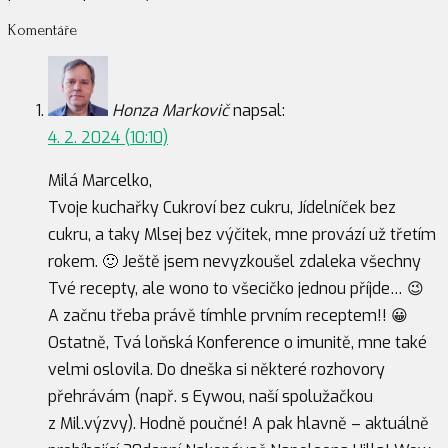
Komentáře
Honza Markovič
napsal:
4. 2. 2024 (10:10)
Milá Marcelko,
Tvoje kuchařky Cukroví bez cukru, Jídelníček bez
cukru, a taky Mlsej bez výčitek, mne provází už třetím
rokem. 🙂 Ještě jsem nevyzkoušel zdaleka všechny
Tvé recepty, ale wono to všecičko jednou příjde… 😉
A začnu třeba právě tímhle prvním receptem!! 😀
Ostatně, Tvá loňská Konference o imunitě, mne také
velmi oslovila. Do dneška si některé rozhovory
přehrávám (např. s Eywou, naší spolužačkou
z Mil.výzvy). Hodně poučné! A pak hlavně – aktuálně