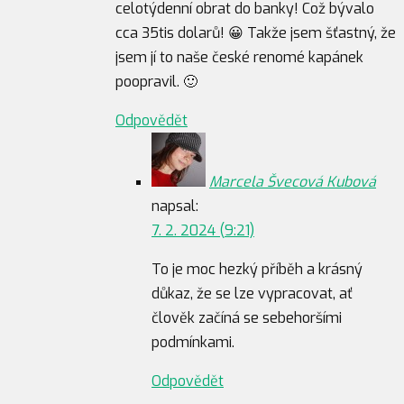
celotýdenní obrat do banky! Což bývalo
cca 35tis dolarů! 😀 Takže jsem šťastný, že
jsem jí to naše české renomé kapánek
poopravil. 🙂
Odpovědět
Marcela Švecová Kubová
napsal:
7. 2. 2024 (9:21)
To je moc hezký příběh a krásný
důkaz, že se lze vypracovat, ať
člověk začíná se sebehoršími
podmínkami.
Odpovědět