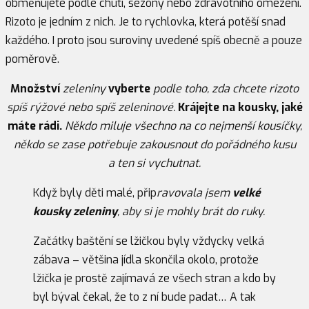
obměňujete podle chuti, sezóny nebo zdravotního omezení.
Rizoto je jedním z nich. Je to rychlovka, která potěší snad
každého. I proto jsou suroviny uvedené spíš obecně a pouze
poměrově.
Množství
zeleniny
vyberte
podle toho, zda chcete rizoto
spíš rýžové nebo spíš zeleninové.
Krájejte na kousky, jaké
máte rádi.
Někdo miluje všechno na co nejmenší kousíčky,
někdo se zase potřebuje zakousnout do pořádného kusu
a ten si vychutnat.
Když byly děti malé, přip
ravovala jsem
velké
kousky zeleniny
, aby si je mohly brát do ruky.
Začátky baštění se lžičkou byly vždycky velká
zábava – většina jídla skončila okolo, protože
lžička je prostě zajímavá ze všech stran a kdo by
byl býval čekal, že to z ní bude padat… A tak