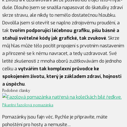
duše. Dlouho jsem se snažila napasovat do škatulky zdraví
skrze stravu, ale nikdy to nemělo dostatečnou hloubku.
Dovolila jsem si otevřít se naplno zdrojovému proudění, a
tak
tvořím podporující léčebnou grafiku, píšu básně a
stahuji světelné kódy jak grafické, tak zvukové
. Skrze
můj hlas může tělo pocítit propojení s prvotním nastavením
a přirozeně se k němu navracet, a tedy uzdravovat. Své
letité zkušenosti z mnoha oborů zužitkovávám do jednoho
celku a
vytvářím tak komplexní průvodce ke
spokojeném životu, který je základem zdraví, hojnosti
a úspěchu
.
Podobné články
Pikantní fazolová pomazánka
Pomazánky jsou fajn věc. Rychle je připravíte, máte
pohoštění pro hosty a nemusíte…