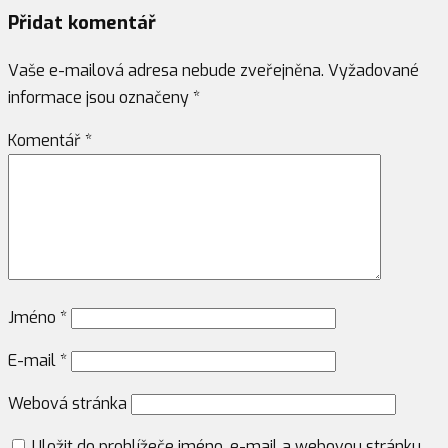
Přidat komentář
Vaše e-mailová adresa nebude zveřejněna.
Vyžadované
informace jsou označeny
*
Komentář
*
Jméno
*
E-mail
*
Webová stránka
Uložit do prohlížeče jméno, e-mail a webovou stránku