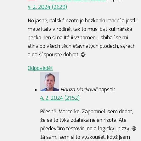
4. 2. 2024 (21:29)
No jasně, italské rizoto je bezkonkurenční a jestli
máte Italy v rodině, tak to musí být kulinářská
pecka. Jen si na Itálii vzpomenu, sbíhají se mi
sliny po všech těch šťavnatých plodech, sýrech
a další spoustě dobrot. 😋
Odpovědět
Honza Markovič
napsal:
4. 2. 2024 (21:52)
Přesně, Marcelko, Zapomněl jsem dodat,
že se to týká zdaleka nejen rizota. Ale
především těstovin, no a logicky i pizzy. 😀
Já sám, jsem si to vyzkoušel, když jsem