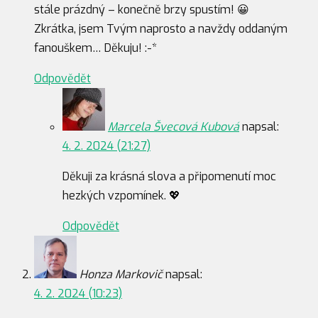
stále prázdný – konečně brzy spustím! 😀
Zkrátka, jsem Tvým naprosto a navždy oddaným
fanouškem… Děkuju! :-*
Odpovědět
Marcela Švecová Kubová
napsal:
4. 2. 2024 (21:27)
Děkuji za krásná slova a připomenutí moc
hezkých vzpomínek. 💖
Odpovědět
Honza Markovič
napsal:
4. 2. 2024 (10:23)