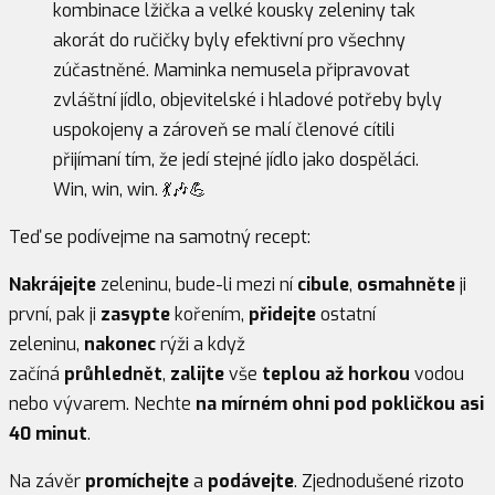
kombinace lžička a velké kousky zeleniny tak
akorát do ručičky byly efektivní pro všechny
zúčastněné. Maminka nemusela připravovat
zvláštní jídlo, objevitelské i hladové potřeby byly
uspokojeny a zároveň se malí členové cítili
přijímaní tím, že jedí stejné jídlo jako dospěláci.
Win, win, win. 💃🎶💪
Teď se podívejme na samotný recept:
Nakrájejte
zeleninu, bude-li mezi ní
cibule
,
osmahněte
ji
první, pak ji
zasypte
kořením,
přidejte
ostatní
zeleninu,
nakonec
rýži a když
začíná
průhlednět
,
zalijte
vše
teplou až horkou
vodou
nebo vývarem. Nechte
na mírném ohni pod pokličkou asi
40 minut
.
Na závěr
promíchejte
a
podávejte
. Zjednodušené rizoto